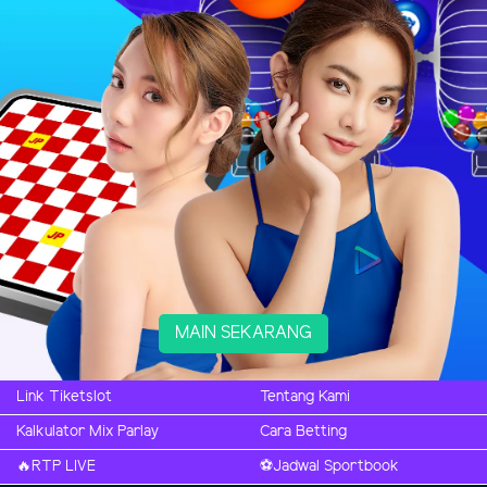
MAIN SEKARANG
Link Tiketslot
Tentang Kami
Kalkulator Mix Parlay
Cara Betting
🔥RTP LIVE
⚽️Jadwal Sportbook